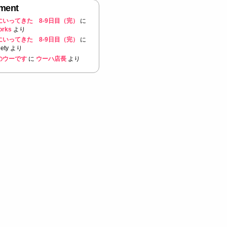
ment
にいってきた 8-9日目（完）
に
orks
より
にいってきた 8-9日目（完）
に
ety
より
のウーです
に
ウーハ店長
より