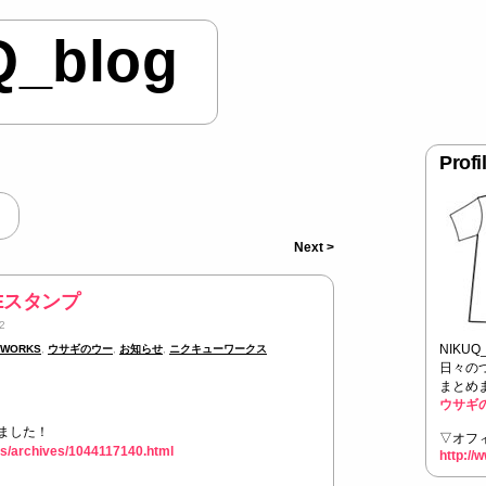
Q_blog
Profi
Next >
Eスタンプ
2
NIKU
 WORKS
,
ウサギのウー
,
お知らせ
,
ニクキューワークス
日々の
まとめ
ウサギ
ました！
▽オフ
rks/archives/1044117140.html
http://