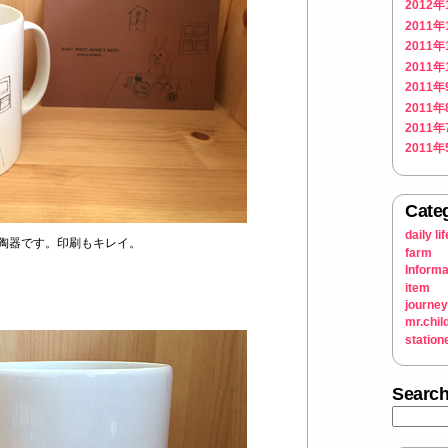
2012年
2011年
2011年
2011年
2011年
2011年
2011年
2011年
Cate
daily lif
陶器です。印刷もキレイ。
farm
Informa
item
journey
mr.chil
station
Searc