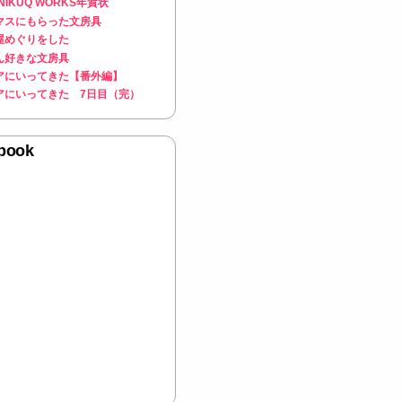
年NIKUQ WORKS年賀状
マスにもらった文房具
屋めぐりをした
ん好きな文房具
アにいってきた【番外編】
アにいってきた 7日目（完）
book