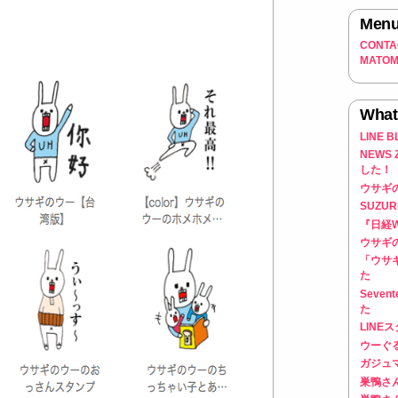
Men
CONTA
MATO
What
LINE
NEWS
した！
ウサギの
SUZU
『日経
ウサギ
「ウサ
た
Seve
た
LINE
ウーぐ
ガジュ
巣鴨さん