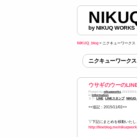
NIKU
by NIKUQ WORKS
NIKUQ_blog
>
ニクキューワークス
ニクキューワークス
ウサギのウーのLIN
Posted by
nikuqworks
2015/05/1
in
Information
タグ:
LINE
,
LINEスタンプ
,
NIKUQ
<<追記：2015/11/02>>
▽下記にまとめを移動いたし
http://lineblog.me/nikuqwo