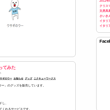
2012
クリス
文房具
さいき
イタリ
イタリ
Face
買ってみた
5
サギのウー
,
お知らせ
,
グッズ
,
ニクキューワークス
のウー」のグッズを販売しています。
ドし、
てくれるサービスです。