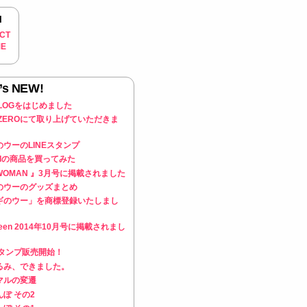
u
CT
ME
’s NEW!
 BLOGをはじめました
 ZEROにて取り上げていただきま
ウーのLINEスタンプ
RIの商品を買ってみた
WOMAN 』3月号に掲載されました
のウーのグッズまとめ
ギのウー」を商標登録いたしまし
nteen 2014年10月号に掲載されまし
スタンプ販売開始！
るみ、できました。
マルの変遷
ぽ その2