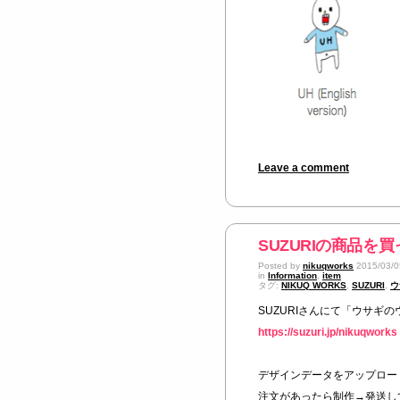
Leave a comment
SUZURIの商品を
Posted by
nikuqworks
2015/03/0
in
Information
,
item
タグ:
NIKUQ WORKS
,
SUZURI
,
ウ
SUZURIさんにて「ウサギ
https://suzuri.jp/nikuqworks
デザインデータをアップロー
注文があったら制作→発送し