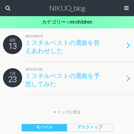
NIKUQ_blog
カテゴリー ›
mr.children
2012/04/13
4月
ミスチルベストの選曲を答
13
えあわせした
2012/01/23
1月
ミスチルベストの選曲を予
23
想してみた
トップに戻る
モバイル
デスクトップ