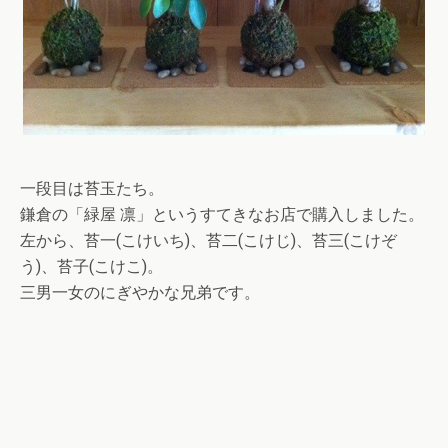
一段目は苔玉たち。
鎌倉の「緑屋 凛」というすてきなお店で購入しました。
左から、苔一(こけいち)、苔二(こけじ)、苔三(こけぞ
う)、苔子(こけこ)。
三男一女のにぎやかな兄弟です。